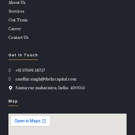
About Us
Services
Out Team
Career
Contact Us
Get In Touch
+91 97699 58757
randhir.singh@thehrcapital.com
Santacruz maharastra, India- 400055
Map