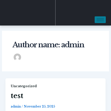
Skip
Post
to
pagination
content
Author name: admin
Uncategorized
test
admin
/
November 25, 2025