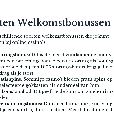
ten Welkomstbonussen
rschillende soorten welkomstbonussen die je kunt
 bij online casino’s:
ortingsbonus:
Dit is de meest voorkomende bonus. 
edt een percentage van je eerste storting als bonusg
jvoorbeeld, bij een 100% stortingsbonus krijg je hetz
drag als je stort.
atis spins:
Sommige casino’s bieden gratis spins op
selecteerde gokkasten als onderdeel van hun
lkomstaanbod. Dit geeft je de kans om zonder risico
elen.
en stortingsbonus:
Dit is een bonus die je ontvang
t je een storting hoeft te doen. Meestal is dit een k