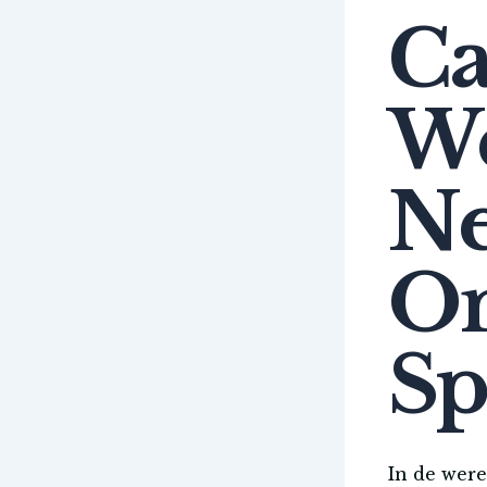
Ca
W
Ne
O
Sp
In de wer