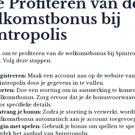
 Profiteren van d
komstbonus bij
ntropolis
 om te profiteren van de welkomstbonus bij Spintro
 Volg deze stappen:
gistreren:
Maak een account aan op de website van
intropolis door je gegevens in te vullen.
orten:
Doe een storting om in aanmerking te komen
lkomstbonus. Zorg ervoor dat je de bonusvoorwaar
or specifieke details.
tvang je bonus:
Zodra je storting is verwerkt, word
lkomstbonus automatisch aan je account toegevoe
gin met spelen:
Gebruik je bonus om spellen te spe
tdek het aanbod van Spintropolis.