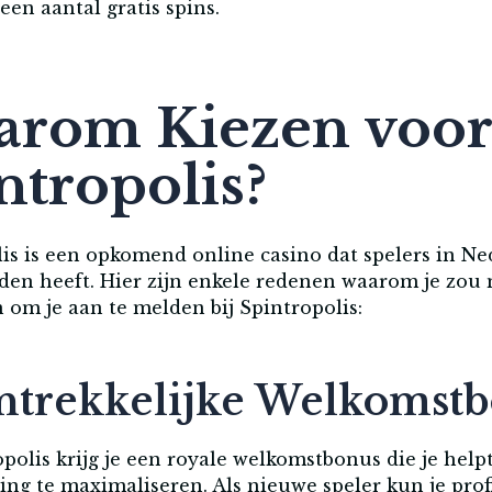
 een aantal gratis spins.
rom Kiezen voor
ntropolis?
is is een opkomend online casino dat spelers in N
eden heeft. Hier zijn enkele redenen waarom je zou
om je aan te melden bij Spintropolis:
antrekkelijke Welkomst
opolis krijg je een royale welkomstbonus die je help
ing te maximaliseren. Als nieuwe speler kun je prof