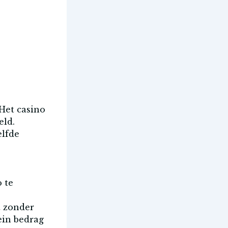
Het casino
eld.
elfde
 te
t zonder
lein bedrag