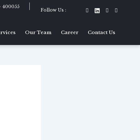
- 400055
Follow Us :
rvices
Our Team
Career
Contact Us