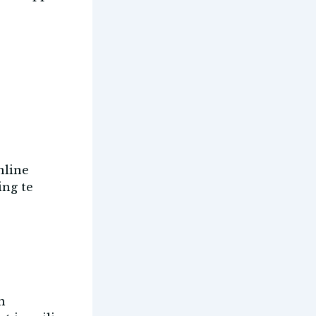
nline
ing te
n