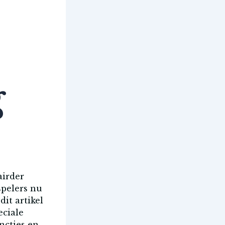
g
airder
pelers nu
dit artikel
eciale
ncties en