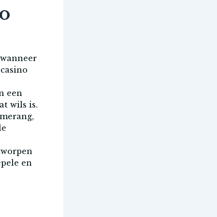
no
n wanneer
 casino
n een
t wils is.
omerang,
le
tworpen
epele en