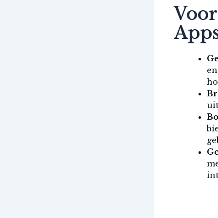
Voor
App
Ge
en
ho
Br
ui
Bo
bi
ge
Ge
me
in