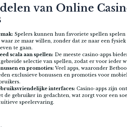
delen van Online Casi
s
mak:
Spelers kunnen hun favoriete spellen spele
 waar ze maar willen, zonder dat ze naar een fysiek
even te gaan.
eed scala aan spellen:
De meeste casino-apps biede
tgebreide selectie van spellen, zodat er voor ieder wa
nussen en promoties:
Veel apps, waaronder Betbo
eden exclusieve bonussen en promoties voor mobie
bruikers.
bruiksvriendelijke interfaces:
Casino-apps zijn on
t de gebruiker in gedachten, wat zorgt voor een so
tuïtieve speelervaring.