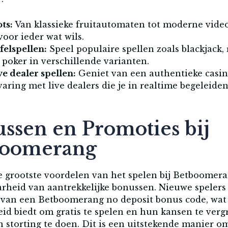
ots:
Van klassieke fruitautomaten tot moderne video 
 voor ieder wat wils.
felspellen:
Speel populaire spellen zoals blackjack, 
 poker in verschillende varianten.
ve dealer spellen:
Geniet van een authentieke casin
varing met live dealers die je in realtime begeleiden
ssen en Promoties bij
boomerang
 grootste voordelen van het spelen bij Betboomera
arheid van aantrekkelijke bonussen. Nieuwe speler
n van een
Betboomerang no deposit bonus code
, wa
id biedt om gratis te spelen en hun kansen te verg
 storting te doen. Dit is een uitstekende manier o