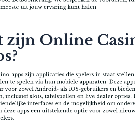
 meeste uit jouw ervaring kunt halen.
 zijn Online Casi
s?
ino-apps zijn applicaties die spelers in staat stelle
len te spelen via hun mobiele apparaten. Deze apps
r voor zowel Android- als iOS-gebruikers en bieden
n, inclusief slots, tafelspellen en live dealer opties.
iendelijke interfaces en de mogelijkheid om onder
jn deze apps een uitstekende optie voor zowel nieuw
elers.