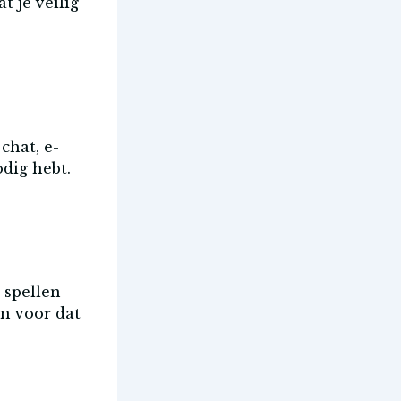
t je veilig
chat, e-
dig hebt.
 spellen
dan voor dat