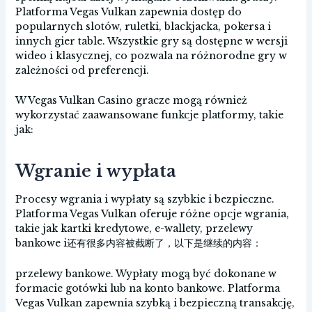
Platforma Vegas Vulkan zapewnia dostęp do
popularnych slotów, ruletki, blackjacka, pokersa i
innych gier table. Wszystkie gry są dostępne w wersji
wideo i klasycznej, co pozwala na różnorodne gry w
zależności od preferencji.
W Vegas Vulkan Casino gracze mogą również
wykorzystać zaawansowane funkcje platformy, takie
jak:
Wgranie i wypłata
Procesy wgrania i wypłaty są szybkie i bezpieczne.
Platforma Vegas Vulkan oferuje różne opcje wgrania,
takie jak kartki kredytowe, e-wallety, przelewy
bankowe i还有很多内容被截断了，以下是继续的内容：
przelewy bankowe. Wypłaty mogą być dokonane w
formacie gotówki lub na konto bankowe. Platforma
Vegas Vulkan zapewnia szybką i bezpieczną transakcję,