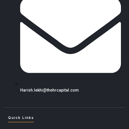
Harish.lekhi@thehrcapital.com
Quick Links