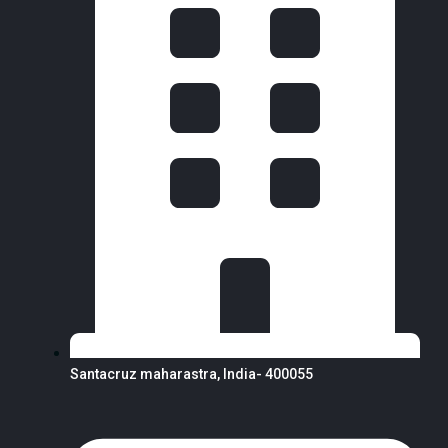
Santacruz maharastra, India- 400055