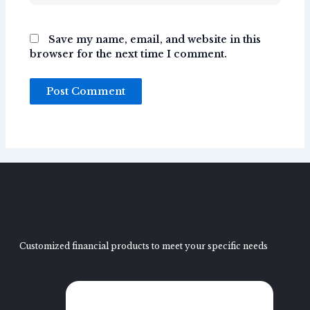
Save my name, email, and website in this
browser for the next time I comment.
Customized financial products to meet your specific needs