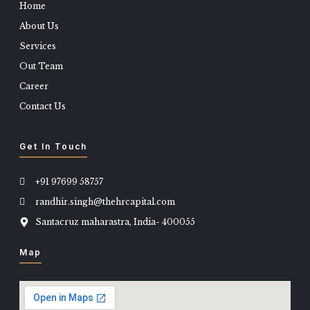
Home
About Us
Services
Out Team
Career
Contact Us
Get In Touch
+91 97699 58757
randhir.singh@thehrcapital.com
Santacruz maharastra, India- 400055
Map