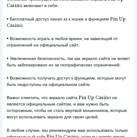
Casino включают в себя:
• Бесплатный доступ
пинап кз
к играм и функциям Pin Up
Casino;
• Возможность играть в любое время, не зависящий от
ограничений на официальный сайт;
• Увеличенная безопасность, так как зеркало сайта не может
быть заблокировано из-за географических ограничений;
• Возможность получать доступ к функциям, которые могут
быть недоступны на официальном сайте.
Важно отметить, что зеркало сайта Pin Up Casino не
является официальным сайтом, и вам нужно быть
осторожным, чтобы не стать жертвой мошенников, которые
могут использовать зеркало для своих целей.
В любом случае, мы рекомендуем вам использовать только
официальный сайт Pin Up Casino, если вы хотите играть