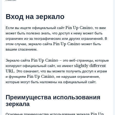
Вход на зеркало
Если вы ищете официальный сайт Pin Up Casino, то вам
может быть полезно знать, что доступ к нему может быть
ограничен из-за географических или других ограничений. В
этом случае, зеркало сайта Pin Up Casino может быть
вашим спасением.
Зеркало сайта Pin Up Casino – это веб-страницы, которые
копируют официальный сайт, но имеют slightly different
URL. Это означает, что вы можете получить доступ к играм
и функциям Pin Up Casino, не нарушая ограничения,
которые могут быть наложены на официальный сайт.
Преимущества использования
зеркала
Основные преимущества использования зеркала Pin Up